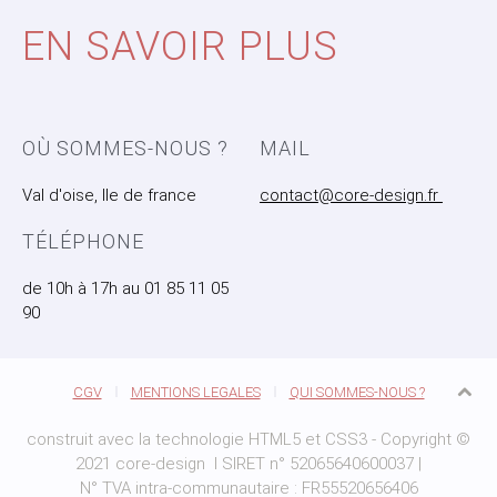
EN SAVOIR PLUS
OÙ SOMMES-NOUS ?
MAIL
Val d'oise, Ile de france
contact@core-design.fr
TÉLÉPHONE
de 10h à 17h au 01 85 11 05
90
CGV
MENTIONS LEGALES
QUI SOMMES-NOUS ?
construit avec la technologie HTML5 et CSS3 - Copyright ©
2021 core-design I SIRET n° 52065640600037 |
N° TVA intra-communautaire : FR55520656406