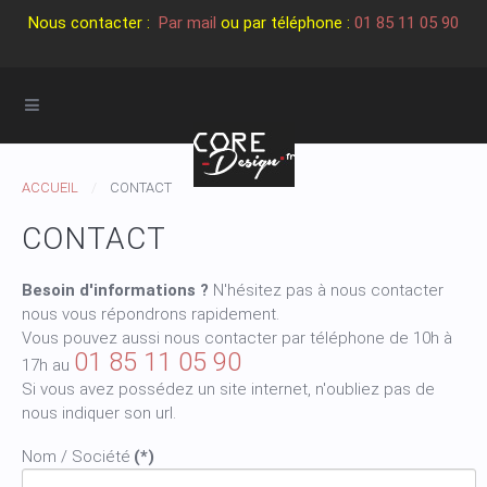
Nous contacter :
Par mail
ou par téléphone :
01 85 11 05 90
ACCUEIL
CONTACT
CONTACT
Besoin d'informations ?
N'hésitez pas à nous contacter
nous vous répondrons rapidement.
Vous pouvez aussi nous contacter par téléphone de 10h à
01 85 11 05 90
17h au
Si vous avez possédez un site internet, n'oubliez pas de
nous indiquer son url.
Nom / Société
(*)